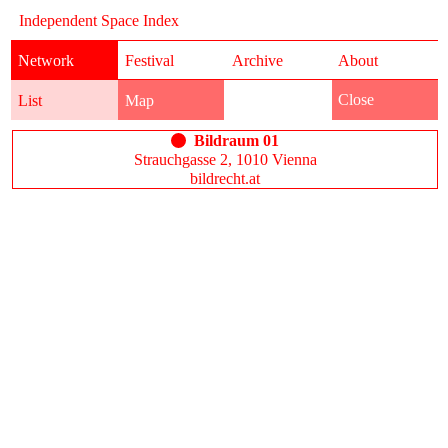
Independent Space Index
Network
Festival
Archive
About
Close
List
Map
Bildraum 01
Strauchgasse 2, 1010 Vienna
bildrecht.at