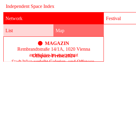
Independent Space Index
Network
Festival
List
Map
MAGAZIN
Rembrandtstraße 14/1A, 1020 Vienna
architektur-im-magazin.at
Offspace-Preise 2024
Stadt Wien verleiht Galerien- und Offspace-
Preise 2024
Item
News